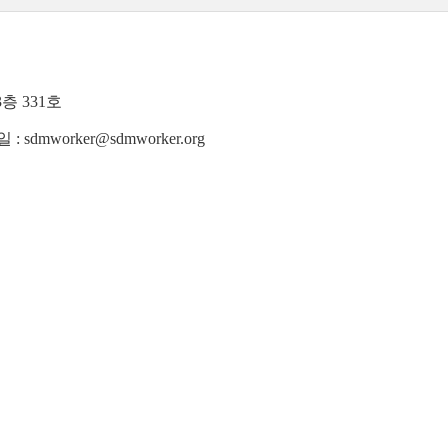
층 331호
메일 : sdmworker@sdmworker.org