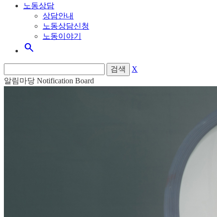
노동상담
상담안내
노동상담신청
노동이야기
search
검색
X
알림마당
Notification Board