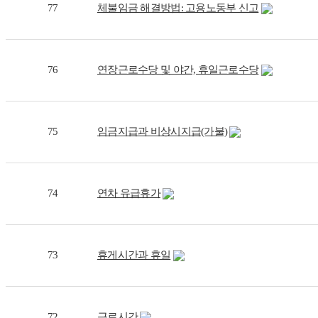
77
체불임금 해결방법: 고용노동부 신고
76
연장근로수당 및 야간, 휴일근로수당
75
임금지급과 비상시지급(가불)
74
연차 유급휴가
73
휴게시간과 휴일
72
근로시간